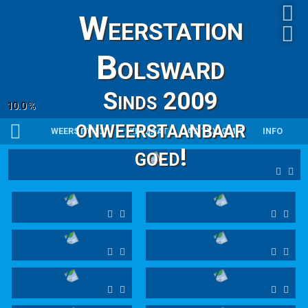
Weerstation
Bolsward
Sinds 2009
10.0 %
onweerstaanbaar
WEERSTATION
KLIMAAT
ASTRONOMIE
INFO
goed!